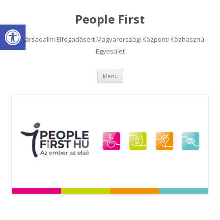
People First
Open toolbar
A Társadalmi Elfogadásért Magyarországi Központi Közhasznú
Egyesület
Skip
Menu
to
content