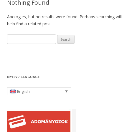
Nothing Found
Apologies, but no results were found. Perhaps searching will
help find a related post.
S
e
a
r
c
h
NYELV / LANGUAGE
f
o
English
r
: