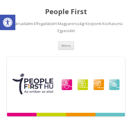
People First
Open toolbar
A Társadalmi Elfogadásért Magyarországi Központi Közhasznú
Egyesület
Skip
Menu
to
content