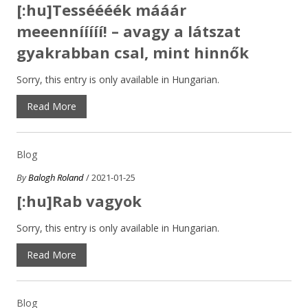
[:hu]Tesséééék mááár
meeennííííí! – avagy a látszat
gyakrabban csal, mint hinnők
Sorry, this entry is only available in Hungarian.
Read More
Blog
By
Balogh Roland
/ 2021-01-25
[:hu]Rab vagyok
Sorry, this entry is only available in Hungarian.
Read More
Blog