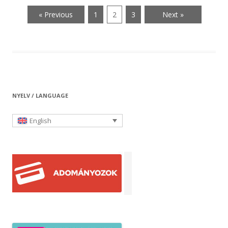
« Previous
1
2
3
Next »
NYELV / LANGUAGE
English