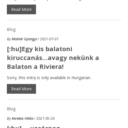
Read More
Blog
By
Molnár Gyöngyi
/ 2021-07-07
[:hu]Egy kis balatoni
kiruccanás…avagy nekünk a
Balaton a Riviera!
Sorry, this entry is only available in Hungarian.
Read More
Blog
By
Kerekes Hilda
/ 2021-05-20
[:hu]„…vasárnap