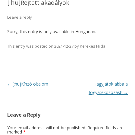
[:hu]Rejtett akadályok
Leave a reply
Sorry, this entry is only available in Hungarian.
This entry was posted on
2021-12-27
by
Kerekes Hilda
.
Post
←
[:hu]Kínzó oltalom
Hagyjátok abba a
navigation
fogyatékosozást!
→
Leave a Reply
Your email address will not be published.
Required fields are
marked
*