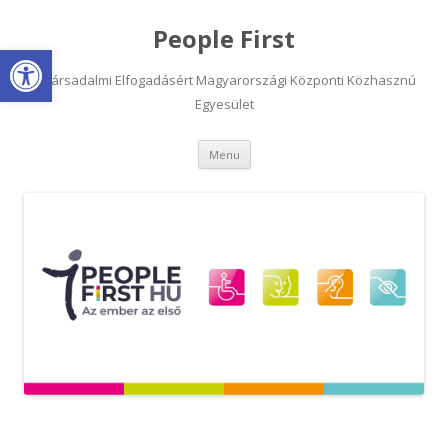
People First
Open toolbar
A Társadalmi Elfogadásért Magyarországi Központi Közhasznú
Egyesület
Skip
Menu
to
content