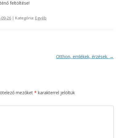
énő feltöltése!
-09-26
| Kategória:
Egyéb
Otthon, emlékek, érzések.
→
kötelező mezőket
*
karakterrel jelöltük