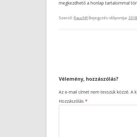
megkezdhető a honlap tartalommal tört
Szerző:
RauchR
Bejegyzés időpontja:
2018
Bejegyzés
navigáció
Vélemény, hozzászólás?
Az e-mail címet nem tesszük közzé.
A 
Hozzászólás
*