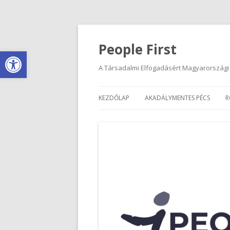
People First
Eszköztár megnyitása
A Társadalmi Elfogadásért Magyarországi
KEZDŐLAP
AKADÁLYMENTES PÉCS
R
HASZNÁLATI UTASÍTÁS
AKADÁLYMENTES PARKOLÁS 