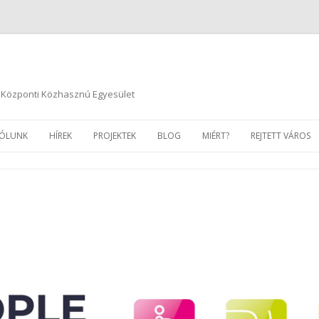
 Központi Közhasznú Egyesület
Kilépés
a
ÓLUNK
HÍREK
PROJEKTEK
BLOG
MIÉRT?
REJTETT VÁROS
tartalomba
FEJLESZTŐINK
BEFOGADÓ
PÉCS
KAPCSOLAT
GALÉRIA
BESZÁMOLÓK
ÉVES BESZÁMOLÓK