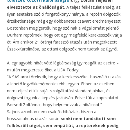
tolószék közötti különbségről
)
, így
Zoltán teljesen
elvesztette az önállóságát.
A teljes felkészületlenség, az
ilyen esetekre szóló forgatókönyv hiánya, a reptéri dolgozók
érzéketlensége még egy döbbenetes csavart eredményezett.
Bostonban megígérték, hogy szólnak a végállomást jelentő
Durham reptérnek, hogy ott egy megfelelő kerekesszék várja
őt. Ám amikor
21 órányi
fárasztó utazás után megérkezett
Észak-Karolinába, az ottani dolgozók nem tudtak az ügyről.
A legnagyobb hibát vétő légitársaság így reagált az esetre –
miután megkereste őket a USA Today:
“A SAS arra törekszik, hogy a kerekesszéket használó utazás
a lehető legzökkenőmentesebb legyen. Ebben az esetben
nem teljesítettük saját szolgáltatási standardjainkat, és
dolgozni fogunk a képzés javításán. Felvettük a kapcsolatot
Borsodi Zoltánnal, hogy helyrehozzuk a hibáinkat.”
Sajnos azonban nem csak ők hibáztak, hiszen a
hosszadalmas utazás során
senki nem tanúsított sem
felkészültséget, sem empátiát, a reptereknek pedig