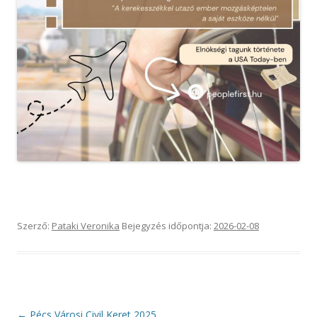
Szerző:
Pataki Veronika
Bejegyzés időpontja:
2026-02-08
Bejegyzés
←
Pécs Városi Civil Keret 2025