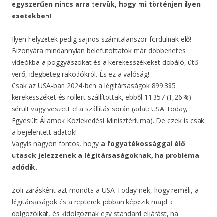
egyszerűen nincs arra tervük, hogy mi történjen ilyen
esetekben!
Ilyen helyzetek pedig sajnos számtalanszor fordulnak elő!
Bizonyára mindannyian belefutottatok már döbbenetes
videókba a poggyászokat és a kerekesszékeket dobáló, ütő-
verő, idegbeteg rakodókról. És ez a valóság!
Csak az USA-ban 2024-ben a légitársaságok 899 385
kerekesszéket és rollert szállítottak, ebből 11 357 (1,26 %)
sérült vagy veszett el a szállítás során (adat: USA Today,
Egyesült Államok Közlekedési Minisztériuma). De ezek is csak
a bejelentett adatok!
Vagyis nagyon fontos, hogy
a fogyatékossággal élő
utasok jelezzenek a légitársaságoknak,
ha probléma
adódik.
Zoli zárásként azt mondta a USA Today-nek, hogy reméli, a
légitársaságok és a repterek jobban képezik majd a
dolgozóikat, és kidolgoznak egy standard eljárást, ha