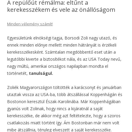
A repülőút rémálma: eltűnt a
kerekesszékem és vele az önállóságom
Minden vélemény számít!
Egyesületünk elnökségi tagja, Borsodi Zoli nagy utazó, és
ennek minden előnye mellett minden hátrányát is érzékeli
kerekesszékesként. Számtalan megdöbbentő eset után a
legutóbbi kiverte a biztosítékot nála, és az USA Today nevű,
nagy múltú, amerikai országos napilapban mondta el
történetét,
tanulságul.
Zoliék Magyarországon töltötték a karácsonyt és januárban
utaztak vissza az USA-ba, több átszállással Koppenhágán és
Bostonon keresztül Észak-Karolinába. Már Koppenhágában
gyanús volt Zolinak, hogy nincs a kijáratnál a saját
kerekesszéke, de akkor még azt feltételezte, hogy a szoros
csatlakozás miatt történt így. Ám Bostonban már nem volt
mibe átszállnia, tényleg elveszett a saját kerekesszéke.