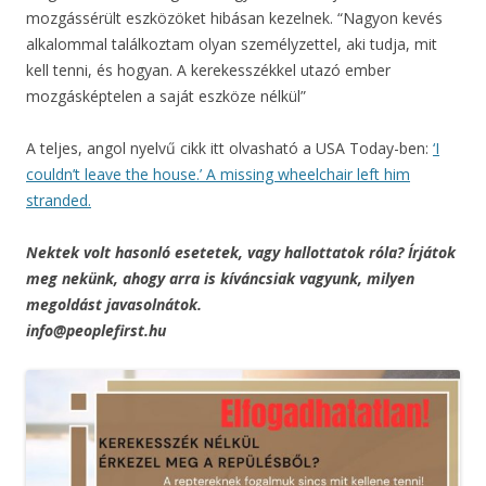
mozgássérült eszközöket hibásan kezelnek. “Nagyon kevés
alkalommal találkoztam olyan személyzettel, aki tudja, mit
kell tenni, és hogyan. A kerekesszékkel utazó ember
mozgásképtelen a saját eszköze nélkül”
A teljes, angol nyelvű cikk itt olvasható a USA Today-ben:
‘I
couldn’t leave the house.’ A missing wheelchair left him
stranded.
Nektek volt hasonló esetetek, vagy hallottatok róla? Írjátok
meg nekünk, ahogy arra is kíváncsiak vagyunk, milyen
megoldást javasolnátok.
info@peoplefirst.hu