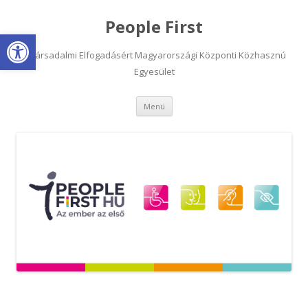
People First
Eszköztár megnyitása
A Társadalmi Elfogadásért Magyarországi Központi Közhasznú
Egyesület
Kilépés
Menü
a
tartalomba