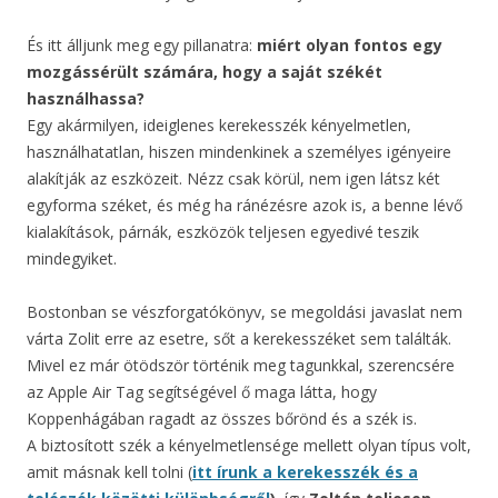
És itt álljunk meg egy pillanatra:
miért olyan fontos egy
mozgássérült számára, hogy a saját székét
használhassa?
Egy akármilyen, ideiglenes kerekesszék kényelmetlen,
használhatatlan, hiszen mindenkinek a személyes igényeire
alakítják az eszközeit. Nézz csak körül, nem igen látsz két
egyforma széket, és még ha ránézésre azok is, a benne lévő
kialakítások, párnák, eszközök teljesen egyedivé teszik
mindegyiket.
Bostonban se vészforgatókönyv, se megoldási javaslat nem
várta Zolit erre az esetre, sőt a kerekesszéket sem találták.
Mivel ez már ötödször történik meg tagunkkal, szerencsére
az Apple Air Tag segítségével ő maga látta, hogy
Koppenhágában ragadt az összes bőrönd és a szék is.
A biztosított szék a kényelmetlensége mellett olyan típus volt,
amit másnak kell tolni (
itt írunk a kerekesszék és a