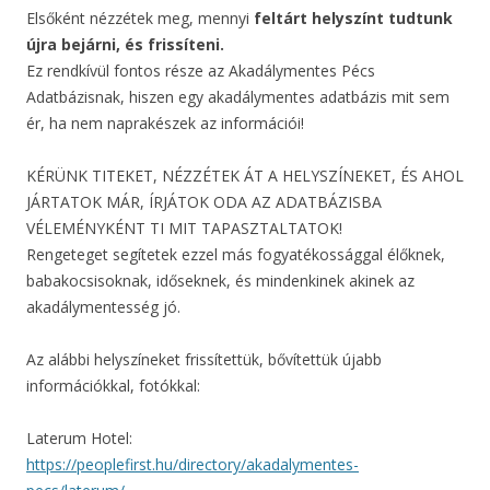
Elsőként nézzétek meg, mennyi
feltárt helyszínt tudtunk
újra bejárni, és frissíteni.
Ez rendkívül fontos része az Akadálymentes Pécs
Adatbázisnak, hiszen egy akadálymentes adatbázis mit sem
ér, ha nem naprakészek az információi!
KÉRÜNK TITEKET, NÉZZÉTEK ÁT A HELYSZÍNEKET, ÉS AHOL
JÁRTATOK MÁR, ÍRJÁTOK ODA AZ ADATBÁZISBA
VÉLEMÉNYKÉNT TI MIT TAPASZTALTATOK!
Rengeteget segítetek ezzel más fogyatékossággal élőknek,
babakocsisoknak, időseknek, és mindenkinek akinek az
akadálymentesség jó.
Az alábbi helyszíneket frissítettük, bővítettük újabb
információkkal, fotókkal:
Laterum Hotel:
https://peoplefirst.hu/directory/akadalymentes-