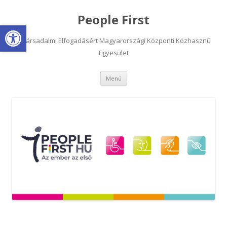
People First
Eszköztár megnyitása
A Társadalmi Elfogadásért Magyarországi Központi Közhasznú
Egyesület
Kilépés
Menü
a
tartalomba