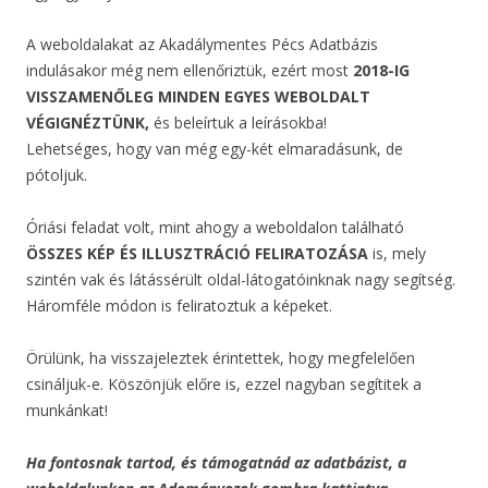
A weboldalakat az Akadálymentes Pécs Adatbázis
indulásakor még nem ellenőriztük, ezért most
2018-IG
VISSZAMENŐLEG MINDEN EGYES WEBOLDALT
VÉGIGNÉZTÜNK,
és beleírtuk a leírásokba!
Lehetséges, hogy van még egy-két elmaradásunk, de
pótoljuk.
Óriási feladat volt, mint ahogy a weboldalon található
ÖSSZES KÉP ÉS ILLUSZTRÁCIÓ FELIRATOZÁSA
is, mely
szintén vak és látássérült oldal-látogatóinknak nagy segítség.
Háromféle módon is feliratoztuk a képeket.
Örülünk, ha visszajeleztek érintettek, hogy megfelelően
csináljuk-e. Köszönjük előre is, ezzel nagyban segítitek a
munkánkat!
Ha fontosnak tartod, és támogatnád az adatbázist, a