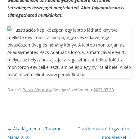
weboldalunkon az Adományozok gombra kattintva
tetszőleges összeggel megteheted. Akár folyamatosan is
támogathatod munkánkat.
Szerző:
Pataki Veronika
Bejegyzés időpontja:
2023-07-30
Bejegyzés
←
Akadálymentes Turizmus
Divatbemutató fogyatékos
navigáció
Napja 2023
modellekkel
→