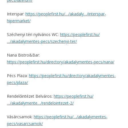
pecs/laterum/
Interspar:
https://peoplefirst.hu/…/akadaly…/interspar-
hipermarket/
Széchenyi téri nyilvános WC:
https://peoplefirst.hu/
…/akadalymentes-pecs/szechenyi-ter/
Nana Bistro&Bar:
https://peoplefirst.hu/directory/akadalymentes-pecs/nana/
Pécs Plaza:
https://peoplefirst.hu/directory/akadalymentes-
pecs/plaza/
Rendelőintézet Belváros:
https://peoplefirst.hu/
…/akadalymente…/rendelointezet-2/
Vásárcsarnok:
https://peoplefirst.hu/…/akadalymentes-
pecs/vasarcsarnok/