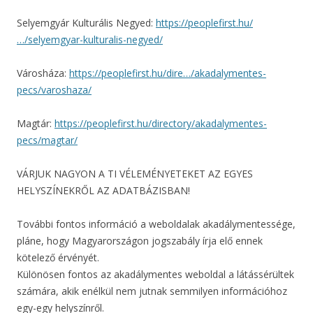
Selyemgyár Kulturális Negyed:
https://peoplefirst.hu/
…/selyemgyar-kulturalis-negyed/
Városháza:
https://peoplefirst.hu/dire…/akadalymentes-
pecs/varoshaza/
Magtár:
https://peoplefirst.hu/directory/akadalymentes-
pecs/magtar/
VÁRJUK NAGYON A TI VÉLEMÉNYETEKET AZ EGYES
HELYSZÍNEKRŐL AZ ADATBÁZISBAN!
További fontos információ a weboldalak akadálymentessége,
pláne, hogy Magyarországon jogszabály írja elő ennek
kötelező érvényét.
Különösen fontos az akadálymentes weboldal a látássérültek
számára, akik enélkül nem jutnak semmilyen információhoz
egy-egy helyszínről.