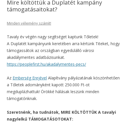
Mire költöttük a Duplatét kampány
támogatásaitokat?
Minden vélemény számít!
Tavaly év végén nagy segítséget kaptunk Tőletek!
A Duplatét kampányunk keretében arra kértünk Titeket, hogy
támogassátok az országban egyedülálló városi
akadálymentes adatbázisunkat.
https://peoplefirst.hu/akadalymentes-pecs/
Az
Emberség Erejével
Alapítvány pályázatának köszönhetően
a Tőletek adományként kapott 250.000 Ft-ot
megduplázhattuk! Örökké hálásak leszünk minden
támogatónknak.
Szeretnénk, ha tudnátok, MIRE KÖLTÖTTÜK A tavalyi
nagylelkű TÁMOGATÁSOTOKAT: